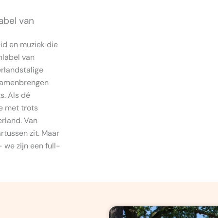
abel van
eid en muziek die
nlabel van
rlandstalige
 samenbrengen
s. Als dé
e met trots
erland. Van
rtussen zit. Maar
we zijn een full-