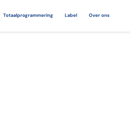
Totaalprogrammering
Label
Over ons