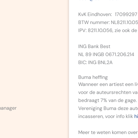
KvK Eindhoven: 1709929
BTW nummer: NL8211.10.0
IPV: 8211.10.056, zie ook de
ING Bank Best
NL 89 INGB 0671.206.214
BIC: ING BNL2A
Buma heffing
Wanneer een artiest een l
voor de auteursrechten v
bedraagt 7% van de gage.
manager
Vereniging Buma deze aute
incasseren, voor info klik
h
Meer te weten komen over 