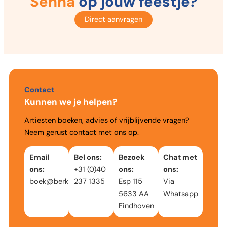
Senna
op jouw feestje?
Direct aanvragen
Contact
Kunnen we je helpen?
Artiesten boeken, advies of vrijblijvende vragen?
Neem gerust contact met ons op.
Email
Bel ons:
Bezoek
Chat met
ons:
+31 (0)40
ons:
ons:
boek@berkmusic.nl
237 1335
Esp 115
Via
5633 AA
Whatsapp
Eindhoven