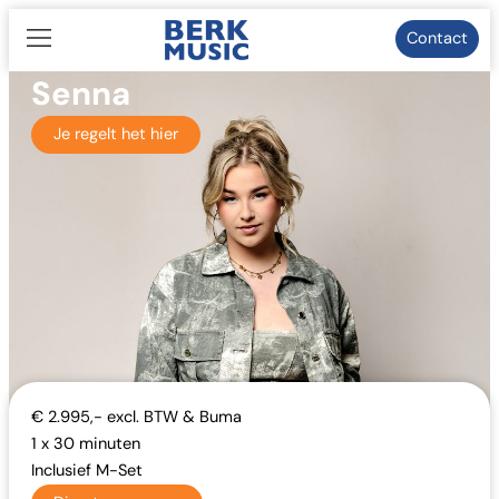
Ga
naar
Contact
de
Senna
inhoud
Je regelt het hier
€ 2.995,- excl. BTW & Buma
1 x 30 minuten
Inclusief M-Set