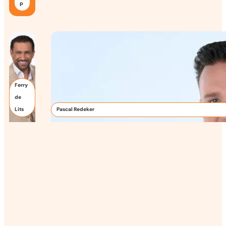
p
Ferry
de
Lits
Pascal Redeker