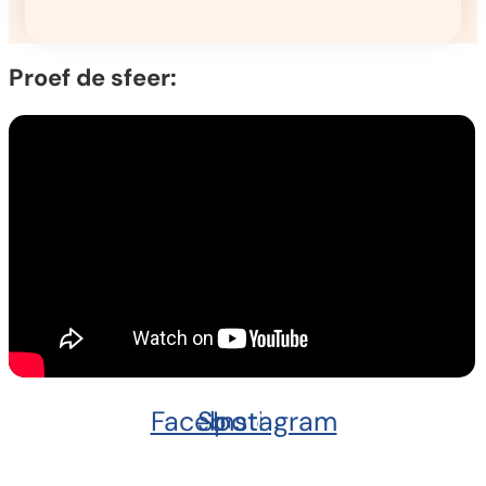
Proef de sfeer:
Facebook
Spotify
Instagram