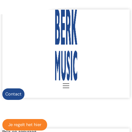
Ga naar de inhoud
Contact
Edwin Evers Band
Je regelt het hier
Prijs op aanvraag